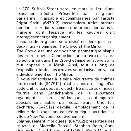
Le 170 Suffolk Street sera, en mars, le lieu d’une
exposition inédite. Présentée par la galerie
parisienne l’inlassable et commissariée par l’artiste
Edgar Sarin, {647912} rassemblera treize artistes
pendant treize jours comme une proposition dans la
manière dont l’espace et les œuvres d’art
interagissent organiquement.
L’espace de la galerie sera divisé en deux parties –
deux murs – nommées The Crowd et The Mirror.
The Crowd est une composition géométrique simple
des treize œuvres. Chaque jour, une œuvre d’art sera
sélectionnée dans The Crowd et mise en scène sur le
mur opposé : Le Miroir. Ainsi, tout au long de
l’exposition, toutes les œuvres seront mises en valeur
individuellement sur The Mirror.
Si vous réfléchissez à la série récurrente de chiffres
entre crochets {647912}, n’oubliez pas qu’il s’agit d’un
code chiffré qui peut être déchiffré grâce aux indices
fournis dans L’antichambre de la substance
rayonnante, un périodique contemporain
spécialement publié par Edgar Sarin. Une fois
déchiffré, {647912} dévoile l’emplacement de la
relique de l’exposition, cachée quelque part dans la
ville de New York pour cet événement.
Soigneusement imbriquées, {647912} présentera des
œuvres de Marcella Barceló, Stephen Dean, Anne
Deleporte, David Dixon, Sol LeWitt, René Magritte,