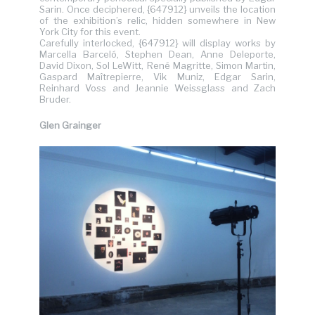
Sarin. Once deciphered, {647912} unveils the location
of the exhibition’s relic, hidden somewhere in New
York City for this event.
Carefully interlocked, {647912} will display works by
Marcella Barceló, Stephen Dean, Anne Deleporte,
David Dixon, Sol LeWitt, René Magritte, Simon Martin,
Gaspard Maîtrepierre, Vik Muniz, Edgar Sarin,
Reinhard Voss and Jeannie Weissglass and Zach
Bruder.
Glen Grainge
r
*