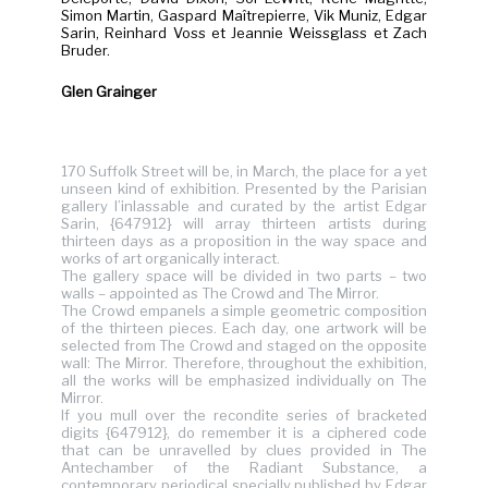
Simon Martin, Gaspard Maîtrepierre, Vik Muniz, Edgar
Sarin, Reinhard Voss et Jeannie Weissglass et Zach
Bruder.
Glen Grainger
170 Suffolk Street will be, in March, the place for a yet
unseen kind of exhibition. Presented by the Parisian
gallery l’inlassable and curated by the artist Edgar
Sarin, {647912} will array thirteen artists during
thirteen days as a proposition in the way space and
works of art organically interact.
The gallery space will be divided in two parts – two
walls – appointed as The Crowd and The Mirror.
The Crowd empanels a simple geometric composition
of the thirteen pieces. Each day, one artwork will be
selected from The Crowd and staged on the opposite
wall: The Mirror. Therefore, throughout the exhibition,
all the works will be emphasized individually on The
Mirror.
If you mull over the recondite series of bracketed
digits {647912}, do remember it is a ciphered code
that can be unravelled by clues provided in The
Antechamber of the Radiant Substance, a
contemporary periodical specially published by Edgar