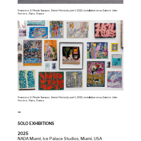
Francisce G Pinzón Samper,
Sweet Honesty part I
, 2021, installation view, Galerie John
Ferrère, Paris, France
Francisce G Pinzón Samper,
Sweet Honesty part I
, 2021, installation view, Galerie John
Ferrère, Paris, France
–
SOLO EXHIBITIONS
2025
NADA Miami, Ice Palace Studios, Miami, USA