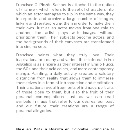
Francisce G. Pinzón Samper is attached to the notion
of « range », which refers to the set of characters into
which an actor manages to slip. In the same way, they
incorporate and archive a large number of images,
linking and reinterpreting them in order to make them
their own. Just as an actor moves from one role to
another, the artist plays with images without
prioritizing them. Their subjects become actors, and
the backgrounds of their canvases are transformed
into cinema sets.
Francisce paints what they truly love. Their
inspirations are many and varied: their interest in Fra
Angelico is as sincere as their interest in Emilio Pucci,
the 60s and their acid colors, and more contemporary
manga. Painting, a daily activity, creates a salutary
distancing from reality that allows them to immerse
themselves in a form of introspection and meditation.
Their creations reveal fragments of intimacy: portraits
of those close to them, but also the fruit of their
personal contemplations. Just as we can read
symbols in maps that refer to our desires, our past
and our future, their creations are a range of
personal allegories.
Né.e en 1997 à Bogota en Colombie, Francisce G