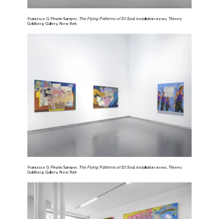
Francisce G Pinzón Samper,
The Flying Patterns of DJ Sou
l, installation views, Thierry
Goldberg Gallery, New York
Francisce G Pinzón Samper,
The Flying Patterns of DJ Sou
l, installation views, Thierry
Goldberg Gallery, New York