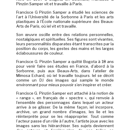
Pinzón Samper vit et travaille à Paris.
Francisce G Pinzón Samper a étudié les sciences de
l’art à l’Université de la Sorbonne à Paris et les arts
plastiques à l’École nationale supérieure des Beaux-
Arts de Paris, où iel vit et travaille.
Son œuvre oscille entre des relations personnelles,
nostalgiques et spirituelles. Ses figures sont vivantes,
leurs personnalités disparates étant transcrites par la
position du corps, les gestes des mains et les larges
éclaboussures de couleur.
Francisce G. Pinzón Samper a quitté Bogota à 18 ans
pour venir faire ses études en France, d’abord à la
Sorbonne, puis aux Beaux-Arts, dans l’atelier de
Mimosa Echard, où iel travaille toujours. Iel se décrit
comme un DJ des images qui sample le monde
environnant pour mieux pouvoir s’en inspirer et créer.
Francisce G. Pinzón Samper est attaché à la notion de
« range », en français de « spectre », qui renvoie à
l’ensemble des personnages dans lequel un acteur
arrive à se glisser. De la même façon, iel incorpore,
archive, un grand nombre d’images, les lie et les
réinterprète pour se les réapproprier. Tout comme
l’acteur passe d’un rôle à l’autre, l’artiste joue avec les
images sans les hiérarchiser. Ses sujets deviennent