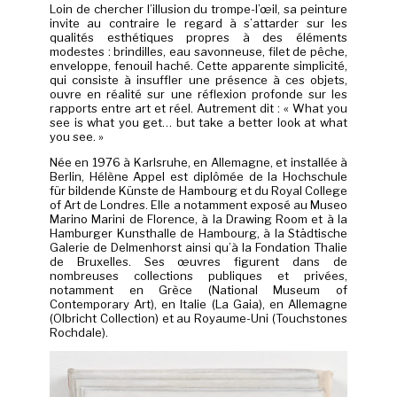
Loin de chercher l’illusion du trompe-l’œil, sa peinture
invite au contraire le regard à s’attarder sur les
qualités esthétiques propres à des éléments
modestes : brindilles, eau savonneuse, filet de pêche,
enveloppe, fenouil haché. Cette apparente simplicité,
qui consiste à insuffler une présence à ces objets,
ouvre en réalité sur une réflexion profonde sur les
rapports entre art et réel. Autrement dit : « What you
see is what you get… but take a better look at what
you see. »
Née en 1976 à Karlsruhe, en Allemagne, et installée à
Berlin, Hélène Appel est diplômée de la Hochschule
für bildende Künste de Hambourg et du Royal College
of Art de Londres. Elle a notamment exposé au Museo
Marino Marini de Florence, à la Drawing Room et à la
Hamburger Kunsthalle de Hambourg, à la Städtische
Galerie de Delmenhorst ainsi qu’à la Fondation Thalie
de Bruxelles. Ses œuvres figurent dans de
nombreuses collections publiques et privées,
notamment en Grèce (National Museum of
Contemporary Art), en Italie (La Gaia), en Allemagne
(Olbricht Collection) et au Royaume-Uni (Touchstones
Rochdale).