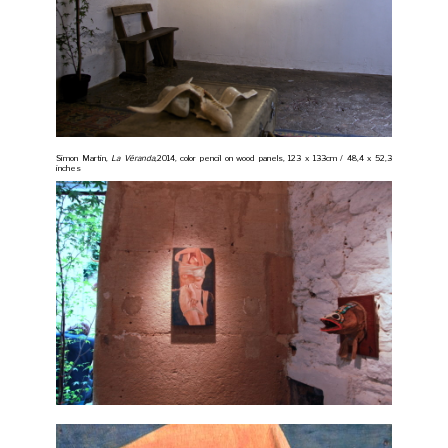
Simon Martin,
La Véranda
,2014, color pencil on wood panels, 123 x 133cm / 48,4 x 52,3
inches